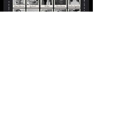
Porque con demasiada frecuencia los
trabajadores sexuales, en especial los
trabajadores sexuales afroamericanos,
morenos, trans y los que trabajan en la calle,
son borrados, explotados o criminalizados.
Este proyecto centra nuestra alegría, nuestra
tristeza, nuestra resistencia y la importancia
de nuestra comunidad. Es una carta de amor
a nuestra gente y una firme declaración de
que no dejaremos que nuestras historias
sean contadas sin nuestra participación.
WATCH
LEARN